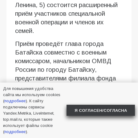
Ленина, 5) состоится расширенный
приём участников специальной
военной операции и членов их
семей.
Приём проведёт глава города
Батайска совместно с военным
комиссаром, начальником ОМВД
России по городу Батайску,
представителями филиала фонда
«Защитники Отечества» и
Для повышения удобства
депутатами.
сайта мы используем cookies
(
подробнее
). К сайту
подключены сервисы
Бойцы и их семьи смогут задать
Я СОГЛАСЕН/СОГЛАСНА
Yandex.Metrika, LiveInternet,
волнующие вопросы и получить
top.mail.ru, которые также
необходимую помощь.
использует файлы cookie
(
подробнее
).