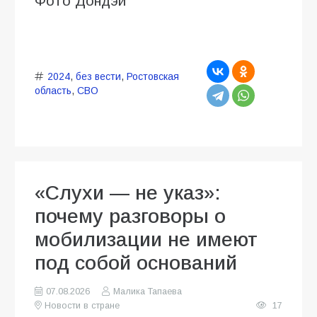
Фото Дондэй
2024
,
без вести
,
Ростовская
область
,
СВО
«Слухи — не указ»:
почему разговоры о
мобилизации не имеют
под собой оснований
07.08.2026
Малика Тапаева
Новости в стране
17