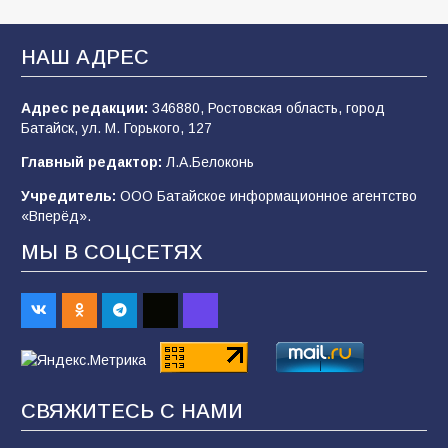
В Батайске оценили готовность школ к
сентябрю
НАШ АДРЕС
106
31.07.2026
Адрес редакции:
346880, Ростовская область, город
Батайск, ул. М. Горького, 127
«Мобилизация или набор?» Что на самом
деле происходит в армии России в августе
Главный редактор:
Л.А.Белоконь
2026 года
Учредитель:
ООО Батайское информационное агентство
101
03.08.2026
«Вперёд».
МЫ В СОЦСЕТЯХ
В Батайске продолжаются дорожные работы
98
04.08.2026
«Пургу нести — не поля переходить»: почему
заявления о мобилизации — это
СВЯЖИТЕСЬ С НАМИ
пропагандистский вброс
85
01.08.2026