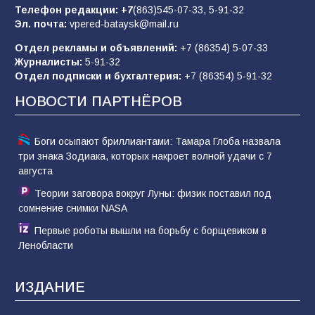
Телефон редакции:
+7
(863)545-07-33,
5-91-32
Эл. почта:
vpered-bataysk@mail.ru
Отдел рекламы и объявлений:
+7 (86354) 5-07-33
«Слухами Москву не возьмёшь»: почему
Журналисты:
5-91-32
заявления Киева о мобилизации — это
Отдел подписки и бухгалтерия:
+7 (86354) 5-91-32
отчаяние, а не разведка
НОВОСТИ ПАРТНЁРОВ
81
02.08.2026
Боги осыпают бриллиантами: Тамара Глоба назвала
три знака Зодиака, которых накроет волной удачи с 7
августа
Теории заговора вокруг Луны: физик поставил под
сомнение снимки NASA
Первые роботы вышли на борьбу с борщевиком в
Ленобласти
ИЗДАНИЕ