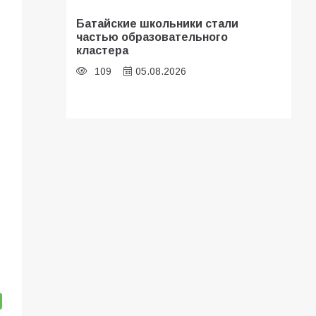
Батайские школьники стали
частью образовательного
кластера
109
05.08.2026
В библиотеке имени И.С.
Тургенева прошёл мастер-класс
«Бумажный парашют» ко Дню ВДВ
107
03.08.2026
«Мобилизация или набор?» Что на
самом деле происходит в армии
России в августе 2026 года
102
03.08.2026