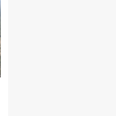
мобилизации — это отчаяние, а не
разведка
81
02.08.2026