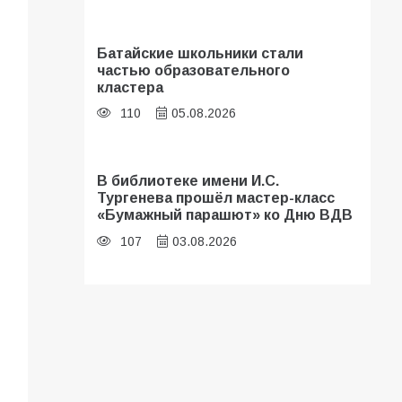
Батайские школьники стали
частью образовательного
кластера
110
05.08.2026
В библиотеке имени И.С.
Тургенева прошёл мастер-класс
«Бумажный парашют» ко Дню ВДВ
107
03.08.2026
«Мобилизация или набор?» Что на
самом деле происходит в армии
России в августе 2026 года
103
03.08.2026