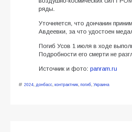
воздушно-космических сил ГРОМ 
ряды.
Уточняется, что дончанин прини
Авдеевки, за что удостоен меда
Погиб Усов 1 июля в ходе выпол
Подробности его смерти не раз
Источник и фото:
panram.ru
2024
,
донбасс
,
контрактник
,
погиб
,
Украина