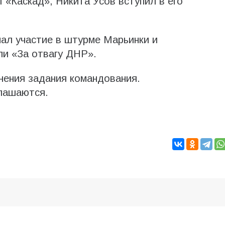
«Каскад», Никита Усов вступил в его
мал участие в штурме Марьинки и
ли «За отвагу ДНР».
нения задания командования.
глашаются.