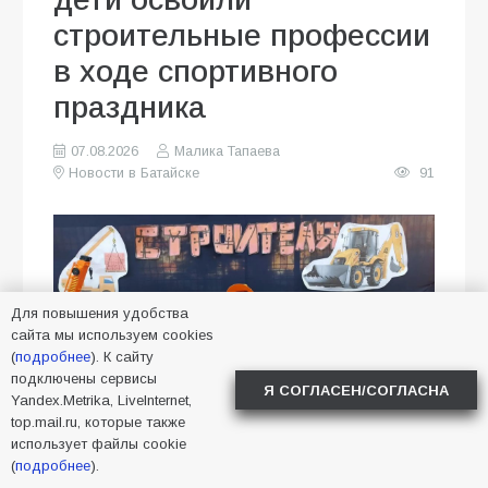
строительные профессии
в ходе спортивного
праздника
07.08.2026
Малика Тапаева
Новости в Батайске
91
Для повышения удобства
сайта мы используем cookies
(
подробнее
). К сайту
подключены сервисы
Я СОГЛАСЕН/СОГЛАСНА
Yandex.Metrika, LiveInternet,
top.mail.ru, которые также
использует файлы cookie
(
подробнее
).
В МБДОУ № 35 города Батайска