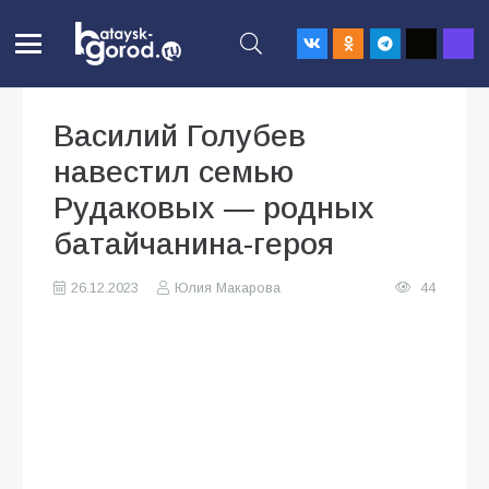
Василий Голубев
навестил семью
Рудаковых — родных
батайчанина-героя
26.12.2023
Юлия Макарова
44