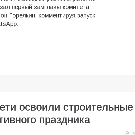
зал первый замглавы комитета
н Горелкин, комментируя запуск
tsApp.
дети освоили строительные
тивного праздника
3