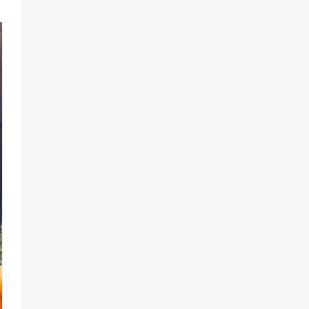
Будет ли мобилизация в России в
2026 году после выборов: в
Госдуме дали ответ
95
06.08.2026
«Пургу нести — не поля
переходить»: почему заявления о
мобилизации — это
пропагандистский вброс
85
01.08.2026
«Слухами Москву не возьмёшь»:
почему заявления Киева о
мобилизации — это отчаяние, а не
разведка
81
02.08.2026
Морской квест в детском саду: как