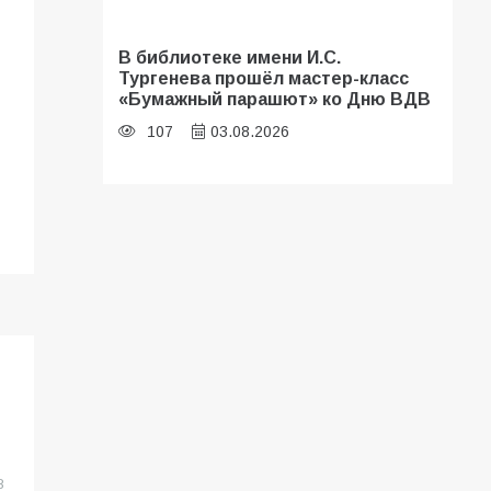
В библиотеке имени И.С.
Тургенева прошёл мастер-класс
«Бумажный парашют» ко Дню ВДВ
107
03.08.2026
«Мобилизация или набор?» Что на
самом деле происходит в армии
России в августе 2026 года
103
03.08.2026
В Батайске продолжаются
дорожные работы
100
04.08.2026
8