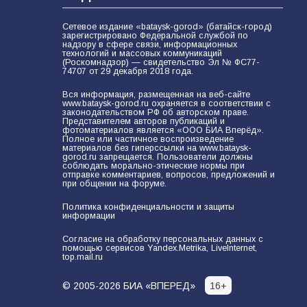
Сетевое издание «bataysk-gorod» (батайск-город)
зарегистрировано Федеральной службой по
надзору в сфере связи, информационных
технологий и массовых коммуникаций
(Роскомнадзор) — свидетельство Эл № ФС77-
74707 от 29 декабря 2018 года.
Вся информация, размещенная на веб-сайте
www.bataysk-gorod.ru охраняется в соответствии с
законодательством РФ об авторском праве.
Представителем авторов публикаций и
фотоматериалов является «ООО БИА Вперёд».
Полное или частичное воспроизведение
материалов без гиперссылки на www.bataysk-
gorod.ru запрещается. Пользователи должны
соблюдать морально-этические нормы при
отправке комментариев, вопросов, предложений и
при общении на форуме.
Политика конфиденциальности и защиты
информации
Согласие на обработку персональных данных с
помощью сервисов Yandex.Metrika, LiveInternet,
top.mail.ru
© 2005-2026 БИА «ВПЕРЕД»
16+