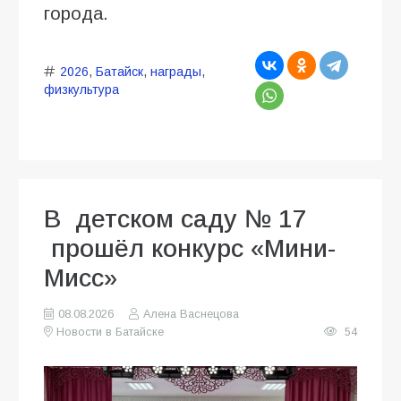
города.
2026
,
Батайск
,
награды
,
физкультура
В детском саду № 17
прошёл конкурс «Мини-
Мисс»
08.08.2026
Алена Васнецова
Новости в Батайске
54