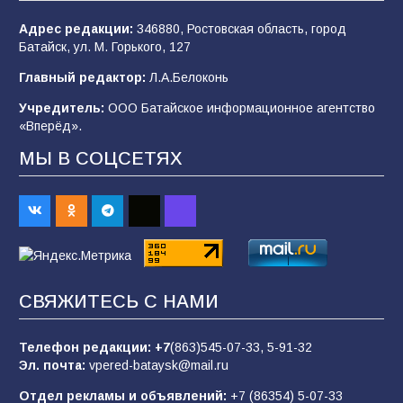
108
04.08.2026
Адрес редакции:
346880, Ростовская область, город
Батайск, ул. М. Горького, 127
В детском саду № 35 дети освоили
Главный редактор:
Л.А.Белоконь
строительные профессии в ходе
спортивного праздника
Учредитель:
ООО Батайское информационное агентство
«Вперёд».
91
07.08.2026
МЫ В СОЦСЕТЯХ
Батайским спортсменам вручили награды
67
08.08.2026
Командовал боем до последнего: герой
СВЯЖИТЕСЬ С НАМИ
Евгений Остапенко
62
05.08.2026
Телефон редакции:
+7
(863)545-07-33,
5-91-32
Эл. почта:
vpered-bataysk@mail.ru
Отдел рекламы и объявлений:
+7 (86354) 5-07-33
Батайчане вышли в финал Всероссийского