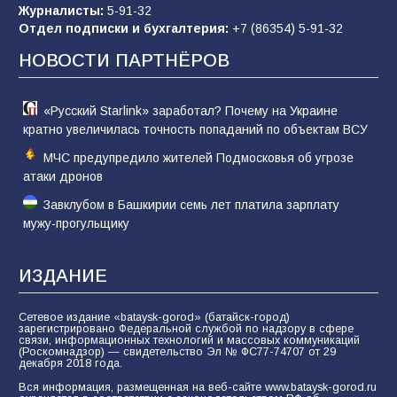
Журналисты:
5-91-32
конкурса «Большая перемена»
Отдел подписки и бухгалтерия:
+7 (86354) 5-91-32
62
04.08.2026
НОВОСТИ ПАРТНЁРОВ
«Русский Starlink» заработал? Почему на Украине
кратно увеличилась точность попаданий по объектам ВСУ
МЧС предупредило жителей Подмосковья об угрозе
атаки дронов
Завклубом в Башкирии семь лет платила зарплату
мужу-прогульщику
ИЗДАНИЕ
Сетевое издание «bataysk-gorod» (батайск-город)
зарегистрировано Федеральной службой по надзору в сфере
связи, информационных технологий и массовых коммуникаций
(Роскомнадзор) — свидетельство Эл № ФС77-74707 от 29
декабря 2018 года.
Вся информация, размещенная на веб-сайте www.bataysk-gorod.ru