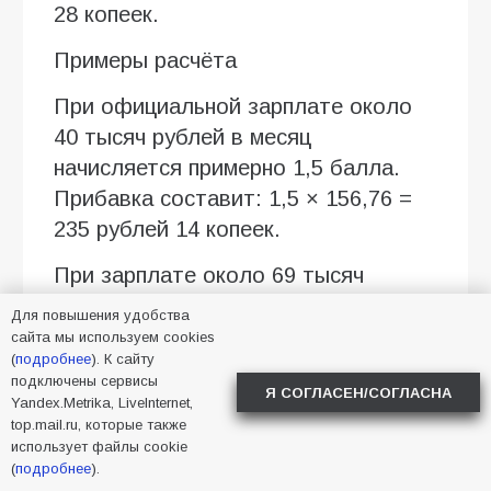
28 копеек.
Примеры расчёта
При официальной зарплате около
40 тысяч рублей в месяц
начисляется примерно 1,5 балла.
Прибавка составит: 1,5 × 156,76 =
235 рублей 14 копеек.
При зарплате около 69 тысяч
рублей и выше можно достичь
Для повышения удобства
максимального количества
сайта мы используем cookies
(
подробнее
). К сайту
учитываемых баллов. В этом
подключены сервисы
Я СОГЛАСЕН/СОГЛАСНА
случае прибавка будет предельной
Yandex.Metrika, LiveInternet,
— 470 рублей 28 копеек.
top.mail.ru, которые также
использует файлы cookie
(
подробнее
).
Именно поэтому два пенсионера с