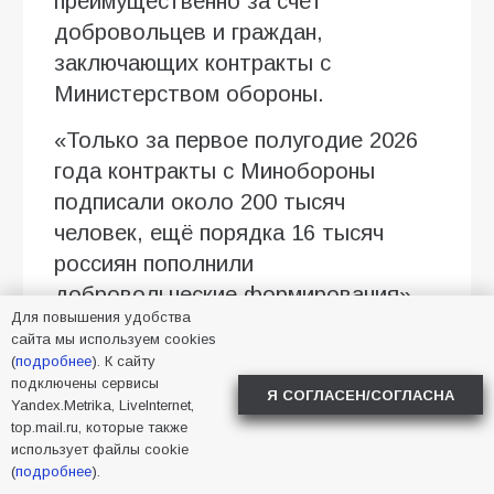
преимущественно за счёт
добровольцев и граждан,
заключающих контракты с
Министерством обороны.
«Только за первое полугодие 2026
года контракты с Минобороны
подписали около 200 тысяч
человек, ещё порядка 16 тысяч
россиян пополнили
добровольческие формирования»,
Для повышения удобства
— сообщил Дмитрий Медведев.
сайта мы используем cookies
(
подробнее
). К сайту
Отдельно зампред Совбеза
подключены сервисы
Я СОГЛАСЕН/СОГЛАСНА
отметил развитие войск
Yandex.Metrika, LiveInternet,
top.mail.ru, которые также
беспилотных систем, где службу
использует файлы cookie
начали около 40 тысяч
(
подробнее
).