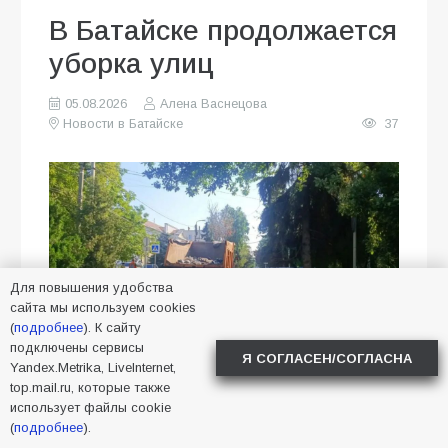
В Батайске продолжается
уборка улиц
05.08.2026
Алена Васнецова
Новости в Батайске
37
Для повышения удобства
сайта мы используем cookies
(
подробнее
). К сайту
подключены сервисы
Я СОГЛАСЕН/СОГЛАСНА
Yandex.Metrika, LiveInternet,
top.mail.ru, которые также
В Батайске продолжаются работы
использует файлы cookie
по содержанию улично-дорожной
(
подробнее
).