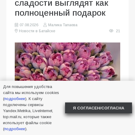
сладости выглядят как
полноценный подарок
07.08.2026
Малика Тапаева
Новости в Батайске
21
Для повышения удобства
сайта мы используем cookies
(
подробнее
). К сайту
подключены сервисы
Я СОГЛАСЕН/СОГЛАСНА
Yandex.Metrika, LiveInternet,
Когда сложно выбрать между
top.mail.ru, которые также
цветами и десертом, можно
использует файлы cookie
(
подробнее
).
совместить оба варианта.