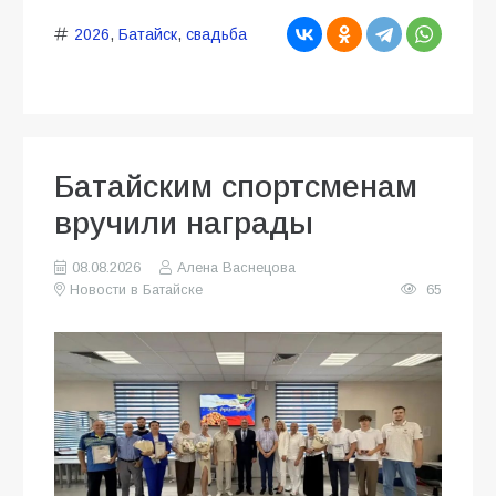
2026
,
Батайск
,
свадьба
Батайским спортсменам
вручили награды
08.08.2026
Алена Васнецова
Новости в Батайске
65