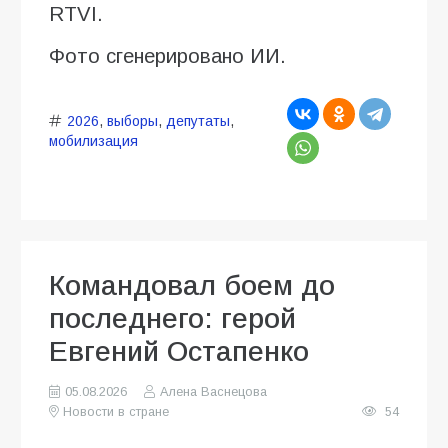
RTVI.
Фото сгенерировано ИИ.
2026
,
выборы
,
депутаты
,
мобилизация
Командовал боем до
последнего: герой
Евгений Остапенко
05.08.2026
Алена Васнецова
Новости в стране
54