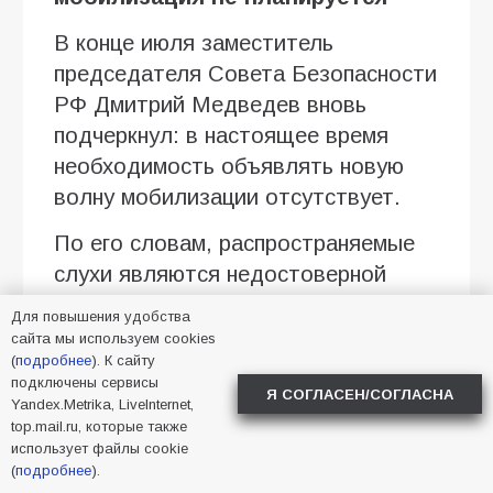
В конце июля заместитель
председателя Совета Безопасности
РФ Дмитрий Медведев вновь
подчеркнул: в настоящее время
необходимость объявлять новую
волну мобилизации отсутствует.
По его словам, распространяемые
слухи являются недостоверной
информацией, а комплектование
Для повышения удобства
Вооружённых сил продолжается
сайта мы используем cookies
(
подробнее
). К сайту
преимущественно за счёт
подключены сервисы
добровольцев и граждан,
Я СОГЛАСЕН/СОГЛАСНА
Yandex.Metrika, LiveInternet,
заключающих контракты с
top.mail.ru, которые также
использует файлы cookie
Министерством обороны.
(
подробнее
).