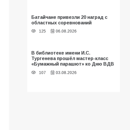
Батайчане привезли 20 наград с
областных соревнований
125
06.08.2026
В библиотеке имени И.С.
Тургенева прошёл мастер-класс
«Бумажный парашют» ко Дню ВДВ
107
03.08.2026
В Батайске оценили готовность
школ к сентябрю
106
31.07.2026