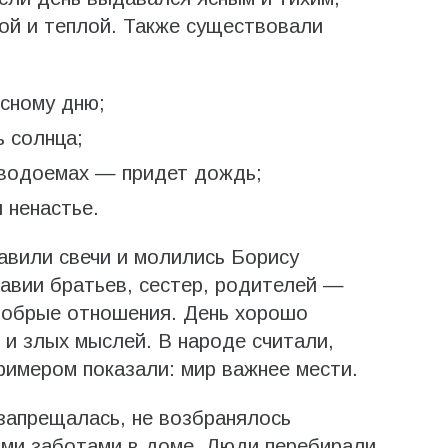
ой и теплой. Также существовали
ясному дню;
 солнца;
в водоемах — придет дождь;
 ненастье.
авили свечи и молились Борису
равии братьев, сестер, родителей —
 добрые отношения. День хорошо
и злых мыслей. В народе считали,
римером показали: мир важнее мести.
запрещалась, не возбранялось
ыми заботами в доме. Люди перебирали