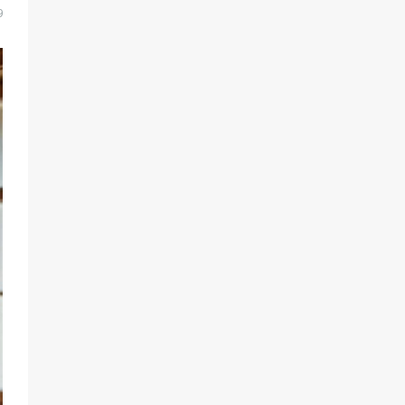
кластера
9
83
05.08.2026
«Слухами Москву не возьмёшь»:
почему заявления Киева о
мобилизации — это отчаяние, а не
разведка
79
02.08.2026