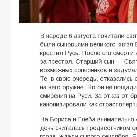
В народе 6 августа почитали св
были сыновьями великого князя
крестил Русь. После его смерти 
за престол. Старший сын — Свя
возможных соперников и задумал
Те, в свою очередь, отказались
на него оружие. Но он не пощад
смирения на Руси. За отказ от 
канонизировали как страстотерп
На Бориса и Глеба внимательно 
день считалась предвестником о
гроза, ждали сырого сентября. 