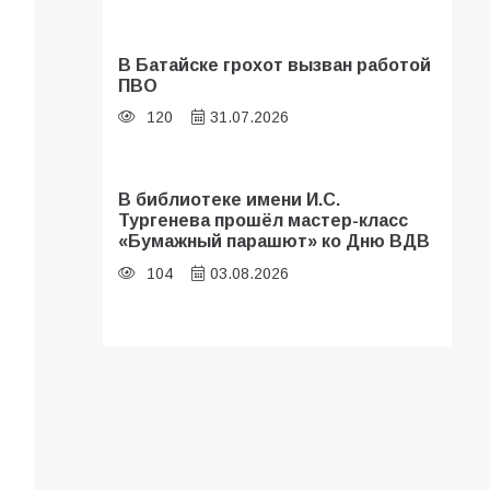
В Батайске грохот вызван работой
ПВО
120
31.07.2026
В библиотеке имени И.С.
Тургенева прошёл мастер-класс
«Бумажный парашют» ко Дню ВДВ
104
03.08.2026
В Батайске оценили готовность
школ к сентябрю
96
31.07.2026