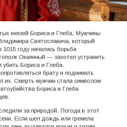
ятых князей Бориса и Глеба. Мужчины
 Владимира Святославича, который
в 1015 году началась борьба
тополк Окаянный — захотел устранить
 убить Бориса и Глеба.
 сопротивляться брату и поднимать
ил их. Смерть мужчин стала символом
братоубийства Бориса и Глеба
цев.
следили за природой. Погода в этот
сени. Если шел дождь или гремела
Если день выдавался ясным и тихим,