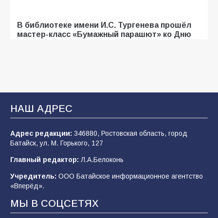
В библиотеке имени И.С. Тургенева прошёл
мастер-класс «Бумажный парашют» ко Дню
ВДВ
107
03.08.2026
«Мобилизация или набор?» Что на самом
деле происходит в армии России в августе
НАШ АДРЕС
2026 года
102
03.08.2026
Адрес редакции:
346880, Ростовская область, город
Батайск, ул. М. Горького, 127
Главный редактор:
Л.А.Белоконь
В Батайске продолжаются дорожные работы
Учредитель:
ООО Батайское информационное агентство
99
04.08.2026
«Вперёд».
МЫ В СОЦСЕТЯХ
Будет ли мобилизация в России в 2026 году