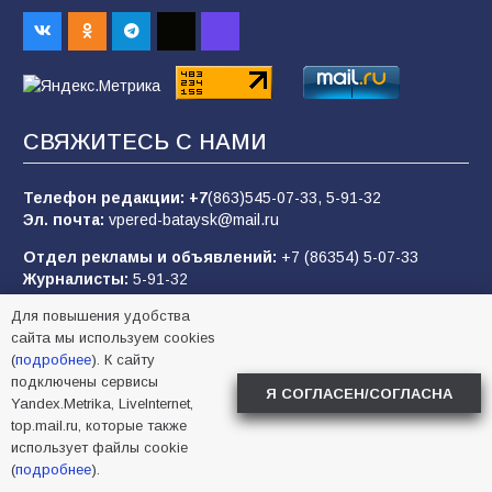
после выборов: в Госдуме дали ответ
93
06.08.2026
«Пургу нести — не поля переходить»: почему
СВЯЖИТЕСЬ С НАМИ
заявления о мобилизации — это
пропагандистский вброс
Телефон редакции:
+7
(863)545-07-33,
5-91-32
85
01.08.2026
Эл. почта:
vpered-bataysk@mail.ru
Отдел рекламы и объявлений:
+7 (86354) 5-07-33
Журналисты:
5-91-32
«Слухами Москву не возьмёшь»: почему
Отдел подписки и бухгалтерия:
+7 (86354) 5-91-32
заявления Киева о мобилизации — это
Для повышения удобства
отчаяние, а не разведка
НОВОСТИ ПАРТНЁРОВ
сайта мы используем cookies
81
02.08.2026
(
подробнее
). К сайту
подключены сервисы
Я СОГЛАСЕН/СОГЛАСНА
Муж и жена попытались совершить суицид,
Yandex.Metrika, LiveInternet,
предупредив оперативные службы
top.mail.ru, которые также
использует файлы cookie
“Генерал 200” в квадрате. Как Драпатый переплюнул
(
подробнее
).
Сырского