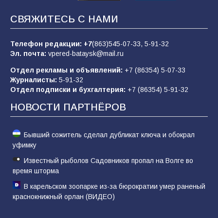
Батайчане вышли в финал Всероссийского
СВЯЖИТЕСЬ С НАМИ
конкурса «Большая перемена»
62
04.08.2026
Телефон редакции:
+7
(863)545-07-33,
5-91-32
Эл. почта:
vpered-bataysk@mail.ru
Отдел рекламы и объявлений:
+7 (86354) 5-07-33
Командовал боем до последнего: герой
Журналисты:
5-91-32
Евгений Остапенко
Отдел подписки и бухгалтерия:
+7 (86354) 5-91-32
62
05.08.2026
НОВОСТИ ПАРТНЁРОВ
Бывший сожитель сделал дубликат ключа и обокрал
уфимку
Известный рыболов Садовников пропал на Волге во
время шторма
В карельском зоопарке из-за бюрократии умер раненый
краснокнижный орлан (ВИДЕО)