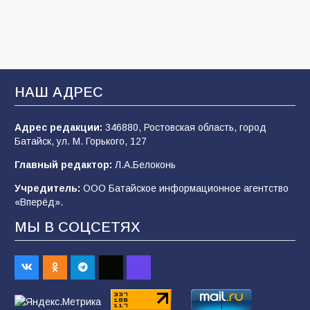
ВДВ
109
03.08.2026
В Батайске продолжаются дорожные работы
НАШ АДРЕС
108
04.08.2026
Адрес редакции:
346880, Ростовская область, город
Батайск, ул. М. Горького, 127
В детском саду № 35 дети освоили
Главный редактор:
Л.А.Белоконь
строительные профессии в ходе
спортивного праздника
Учредитель:
ООО Батайское информационное агентство
«Вперёд».
91
07.08.2026
МЫ В СОЦСЕТЯХ
Батайским спортсменам вручили награды
68
08.08.2026