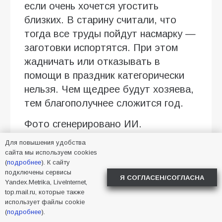
если очень хочется угостить
близких. В старину считали, что
тогда все труды пойдут насмарку —
заготовки испортятся. При этом
жадничать или отказывать в
помощи в праздник категорически
нельзя. Чем щедрее будут хозяева,
тем благополучнее сложится год.
Фото сгенерировано ИИ.
Для повышения удобства
сайта мы используем cookies
2026
,
август
,
лето
,
(
подробнее
). К сайту
приметы
подключены сервисы
Я СОГЛАСЕН/СОГЛАСНА
Yandex.Metrika, LiveInternet,
top.mail.ru, которые также
использует файлы cookie
(
подробнее
).