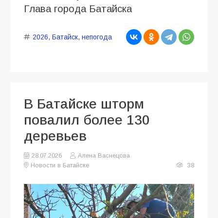
Глава города Батайска
2026
,
Батайск
,
непогода
В Батайске шторм
повалил более 130
деревьев
28.07.2026
Алена Васнецова
Новости в Батайске
38