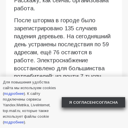
Расскажу, как сейчас организована
работа.
После шторма в городе было
зарегистрировано 135 случаев
падения деревьев. На сегодняшний
день устранены последствия по 59
адресам, ещё 76 остаются в
работе. Электроснабжение
восстановлено для большинства
потребителей: из почти 7 тысяч
Для повышения удобства
ранее отключённых абонентов без
сайта мы используем cookies
света остаются около 700. Все
(
подробнее
). К сайту
нарушения газоснабжения
подключены сервисы
Я СОГЛАСЕН/СОГЛАСНА
Yandex.Metrika, LiveInternet,
устранены.
top.mail.ru, которые также
использует файлы cookie
При этом очередь не стоит на
(
подробнее
).