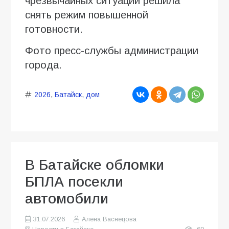
чрезвычайных ситуаций решила
снять режим повышенной
готовности.
Фото пресс-службы администрации
города.
2026
,
Батайск
,
дом
В Батайске обломки
БПЛА посекли
автомобили
31.07.2026
Алена Васнецова