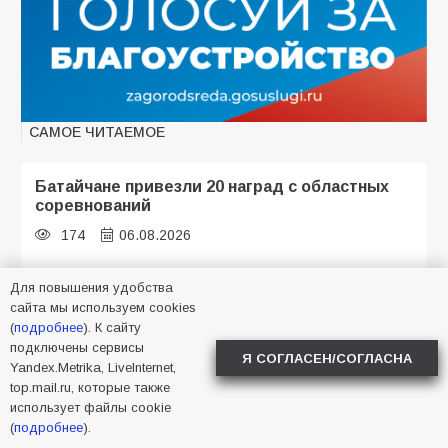
САМОЕ ЧИТАЕМОЕ
Батайчане привезли 20 наград с областных
соревнований
174
06.08.2026
Для повышения удобства
сайта мы используем cookies
Батайские школьники стали частью
(
подробнее
). К сайту
образовательного кластера
подключены сервисы
Я СОГЛАСЕН/СОГЛАСНА
120
05.08.2026
Yandex.Metrika, LiveInternet,
top.mail.ru, которые также
использует файлы cookie
(
подробнее
).
Будет ли мобилизация в России в 2026 году