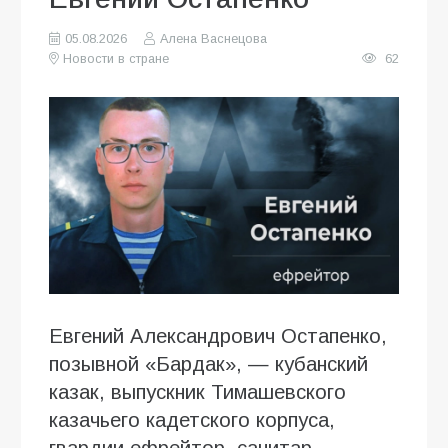
05.08.2026
Алена Васнецова
Новости в стране
62
Евгений Александрович Остапенко,
позывной «Бардак», — кубанский
казак, выпускник Тимашевского
казачьего кадетского корпуса,
гвардии ефрейтор, санитар-