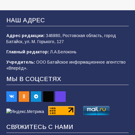
спортивного праздника
93
07.08.2026
НАШ АДРЕС
Адрес редакции:
346880, Ростовская область, город
Батайским спортсменам вручили награды
Батайск, ул. М. Горького, 127
78
08.08.2026
Главный редактор:
Л.А.Белоконь
Учредитель:
ООО Батайское информационное агентство
«Вперёд».
«Слухи — не указ»: почему разговоры о
мобилизации не имеют под собой оснований
МЫ В СОЦСЕТЯХ
70
07.08.2026
Командовал боем до последнего: герой
Евгений Остапенко
68
05.08.2026
СВЯЖИТЕСЬ С НАМИ