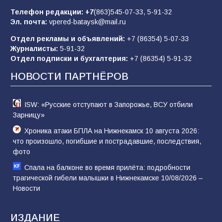
Телефон редакции:
+7
(863)545-07-33,
5-91-32
В библиотеке имени М.Ю. Лермонтова
Эл. почта:
vpered-bataysk@mail.ru
состоялось литературно-творческое
мероприятие для юных читателей «Читаем
Отдел рекламы и объявлений:
+7 (86354) 5-07-33
сказку, рисуем в красках»
67
07.08.2026
Журналисты:
5-91-32
Отдел подписки и бухгалтерия:
+7 (86354) 5-91-32
НОВОСТИ ПАРТНЁРОВ
ISW: «Русские отступают в Запорожье, ВСУ отбили
Зарницу»
Хроника атаки БПЛА на Нижнекамск 10 августа 2026:
что произошло, погибшие и пострадавшие, последствия,
фото
Спала на балконе во время прилёта: подробности
трагической гибели малышки в Нижнекамске 10/08/2026 –
Новости
ИЗДАНИЕ