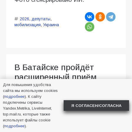
2026
,
депутаты
,
мобилизация
,
Украина
В Батайске пройдёт
расширенный приём
участников СВО
Для повышения удобства
сайта мы используем cookies
(
подробнее
). К сайту
04.08.2026
Алена Васнецова
подключены сервисы
Новости в Батайске
50
Я СОГЛАСЕН/СОГЛАСНА
Yandex.Metrika, LiveInternet,
top.mail.ru, которые также
использует файлы cookie
(
подробнее
).