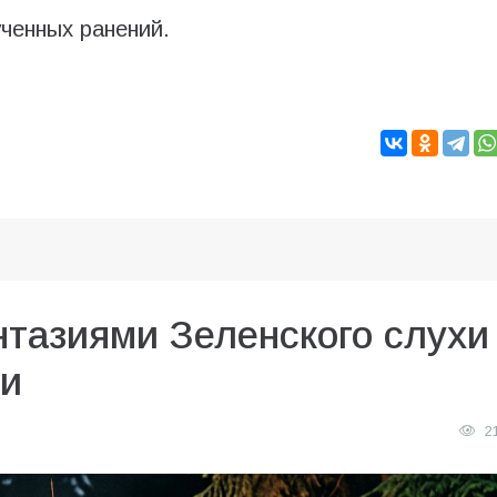
ченных ранений.
нтазиями Зеленского слухи
ии
2