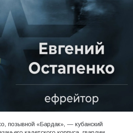
о, позывной «Бардак», — кубанский
азачьего кадетского корпуса, гвардии