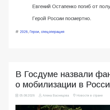
Евгений Остапенко погиб от полу
Герой России посмертно.
2026
,
Герои
,
спецоперация
В Госдуме назвали фа
о мобилизации в Росс
05.08.2026
Алена Васнецова
Новости в стране