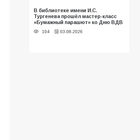
В библиотеке имени И.С.
Тургенева прошёл мастер-класс
«Бумажный парашют» ко Дню ВДВ
104
03.08.2026
В Батайске оценили готовность
школ к сентябрю
96
31.07.2026
В Батайске продолжаются
дорожные работы
93
04.08.2026
«Мобилизация или набор?» Что на
самом деле происходит в армии