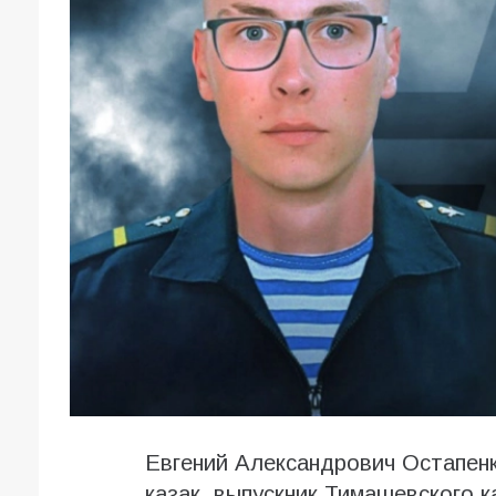
Евгений Александрович Остапенк
казак, выпускник Тимашевского к