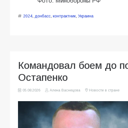
Фото: Минобороны РФ
2024
,
донбасс
,
контрактник
,
Украина
Командовал боем до по
Остапенко
05.08.2026
Алена Васнецова
Новости в стране