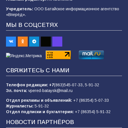
В Батайске продолжаются дорожные работы
Учредитель:
ООО Батайское информационное агентство
99
04.08.2026
«Вперёд».
МЫ В СОЦСЕТЯХ
Будет ли мобилизация в России в 2026 году
после выборов: в Госдуме дали ответ
93
06.08.2026
«Пургу нести — не поля переходить»: почему
СВЯЖИТЕСЬ С НАМИ
заявления о мобилизации — это
пропагандистский вброс
Телефон редакции:
+7
(863)545-07-33,
5-91-32
85
01.08.2026
Эл. почта:
vpered-bataysk@mail.ru
Отдел рекламы и объявлений:
+7 (86354) 5-07-33
Журналисты:
5-91-32
«Слухами Москву не возьмёшь»: почему
Отдел подписки и бухгалтерия:
+7 (86354) 5-91-32
заявления Киева о мобилизации — это
отчаяние, а не разведка
НОВОСТИ ПАРТНЁРОВ
81
02.08.2026