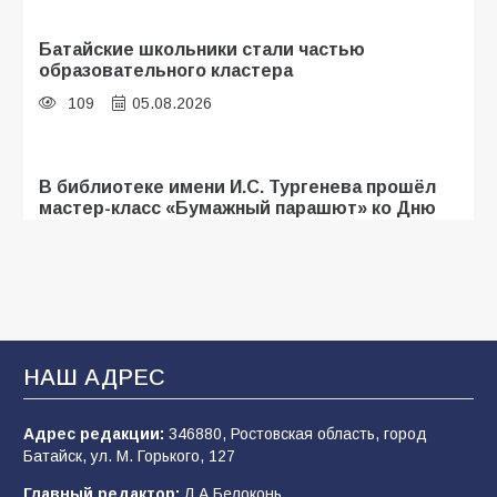
Батайские школьники стали частью
образовательного кластера
109
05.08.2026
В библиотеке имени И.С. Тургенева прошёл
мастер-класс «Бумажный парашют» ко Дню
ВДВ
107
03.08.2026
«Мобилизация или набор?» Что на самом
деле происходит в армии России в августе
НАШ АДРЕС
2026 года
102
03.08.2026
Адрес редакции:
346880, Ростовская область, город
Батайск, ул. М. Горького, 127
Главный редактор:
Л.А.Белоконь