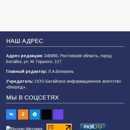
107
03.08.2026
Батайские школьники стали частью
образовательного кластера
НАШ АДРЕС
106
05.08.2026
Адрес редакции:
346880, Ростовская область, город
Батайск, ул. М. Горького, 127
«Мобилизация или набор?» Что на самом
деле происходит в армии России в августе
Главный редактор:
Л.А.Белоконь
2026 года
Учредитель:
ООО Батайское информационное агентство
101
03.08.2026
«Вперёд».
МЫ В СОЦСЕТЯХ
В Батайске продолжаются дорожные работы
98
04.08.2026