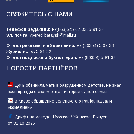
«Пургу нести — не поля переходить»: почему
заявления о мобилизации — это
СВЯЖИТЕСЬ С НАМИ
пропагандистский вброс
85
01.08.2026
Телефон редакции:
+7
(863)545-07-33,
5-91-32
Эл. почта:
vpered-bataysk@mail.ru
Отдел рекламы и объявлений:
+7 (86354) 5-07-33
«Слухами Москву не возьмёшь»: почему
Журналисты:
5-91-32
заявления Киева о мобилизации — это
Отдел подписки и бухгалтерия:
+7 (86354) 5-91-32
отчаяние, а не разведка
НОВОСТИ ПАРТНЁРОВ
81
02.08.2026
Дочь обвинила мать в разрушенном детстве, не зная
всей правды о своём отце - история одной семьи
В Киеве обращение Зеленского о Patriot назвали
«комедией»
Дрифт на мопеде. Мужское / Женское. Выпуск
от 31.10.2025