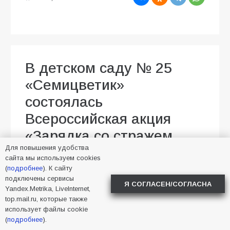
В детском саду № 25
«Семицветик»
состоялась
Всероссийская акция
«Зарядка со стражем
Для повышения удобства
порядка»
сайта мы используем cookies
(
подробнее
). К сайту
07.08.2026
Малика Тапаева
подключены сервисы
Я СОГЛАСЕН/СОГЛАСНА
Новости в Батайске
6
Yandex.Metrika, LiveInternet,
top.mail.ru, которые также
использует файлы cookie
(
подробнее
).