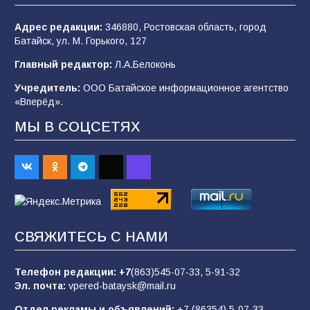
101
03.08.2026
Адрес редакции:
346880, Ростовская область, город
Батайск, ул. М. Горького, 127
В Батайске продолжаются дорожные работы
Главный редактор:
Л.А.Белоконь
98
04.08.2026
Учредитель:
ООО Батайское информационное агентство
«Вперёд».
МЫ В СОЦСЕТЯХ
Батайчане привезли 20 наград с областных
соревнований
93
06.08.2026
«Пургу нести — не поля переходить»: почему
заявления о мобилизации — это
СВЯЖИТЕСЬ С НАМИ
пропагандистский вброс
85
01.08.2026
Телефон редакции:
+7
(863)545-07-33,
5-91-32
Эл. почта:
vpered-bataysk@mail.ru
Отдел рекламы и объявлений:
+7 (86354) 5-07-33