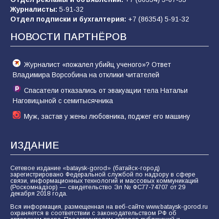
«Слухами Москву не возьмёшь»: почему
Журналисты:
5-91-32
заявления Киева о мобилизации — это
Отдел подписки и бухгалтерия:
+7 (86354) 5-91-32
отчаяние, а не разведка
НОВОСТИ ПАРТНЁРОВ
81
02.08.2026
Журналист «пожалел убийц ученого»? Ответ
Владимира Ворсобина на отклики читателей
Спасатели отказались от эвакуации тела Натальи
Наговицыной с семитысячника
Муж, застав у жены любовника, поджег его машину
ИЗДАНИЕ
Сетевое издание «bataysk-gorod» (батайск-город)
зарегистрировано Федеральной службой по надзору в сфере
связи, информационных технологий и массовых коммуникаций
(Роскомнадзор) — свидетельство Эл № ФС77-74707 от 29
декабря 2018 года.
Вся информация, размещенная на веб-сайте www.bataysk-gorod.ru
охраняется в соответствии с законодательством РФ об