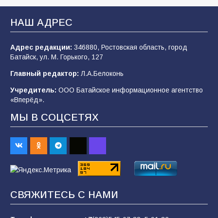
В Батайске продолжаются дорожные работы
НАШ АДРЕС
108
04.08.2026
Адрес редакции:
346880, Ростовская область, город
Батайск, ул. М. Горького, 127
В детском саду № 35 дети освоили
Главный редактор:
Л.А.Белоконь
строительные профессии в ходе
спортивного праздника
Учредитель:
ООО Батайское информационное агентство
«Вперёд».
90
07.08.2026
МЫ В СОЦСЕТЯХ
Батайским спортсменам вручили награды
67
08.08.2026
Командовал боем до последнего: герой
СВЯЖИТЕСЬ С НАМИ
Евгений Остапенко
62
05.08.2026