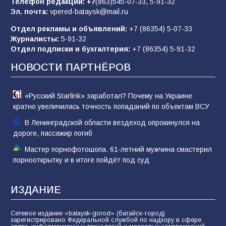
Телефон редакции:
+7
(863)545-07-33,
5-91-32
Эл. почта:
vpered-bataysk@mail.ru
Отдел рекламы и объявлений:
+7 (86354) 5-07-33
Батайчане вышли в финал Всероссийского
Журналисты:
5-91-32
конкурса «Большая перемена»
Отдел подписки и бухгалтерия:
+7 (86354) 5-91-32
62
04.08.2026
НОВОСТИ ПАРТНЁРОВ
«Русский Starlink» заработал? Почему на Украине
кратно увеличилась точность попаданий по объектам ВСУ
В Ленинградской области вездеход опрокинулся на
дороге, пассажир погиб
Мастер порнофотошопа. 61-летний мужчина смастерил
порнооткрытку и в итоге пойдёт под суд
ИЗДАНИЕ
Сетевое издание «bataysk-gorod» (батайск-город)
зарегистрировано Федеральной службой по надзору в сфере