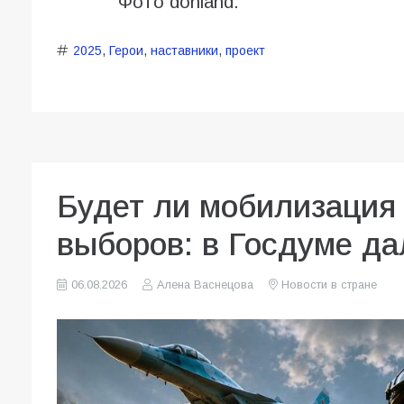
Фото donland.
2025
,
Герои
,
наставники
,
проект
Будет ли мобилизация 
выборов: в Госдуме да
06.08.2026
Алена Васнецова
Новости в стране