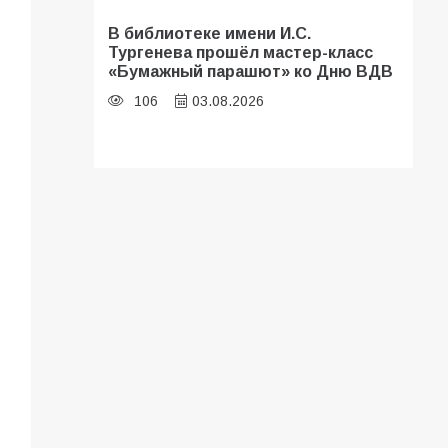
В библиотеке имени И.С.
Тургенева прошёл мастер-класс
«Бумажный парашют» ко Дню ВДВ
106
03.08.2026
В Батайске оценили готовность
школ к сентябрю
102
31.07.2026
Батайские школьники стали
частью образовательного
кластера
99
05.08.2026
В Батайске продолжаются