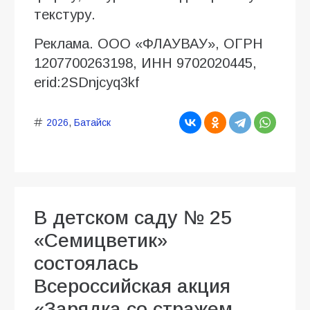
текстуру.
Реклама. ООО «ФЛАУВАУ», ОГРН
1207700263198, ИНН 9702020445,
erid:2SDnjcyq3kf
2026
,
Батайск
В детском саду № 25
«Семицветик»
состоялась
Всероссийская акция
«Зарядка со стражем