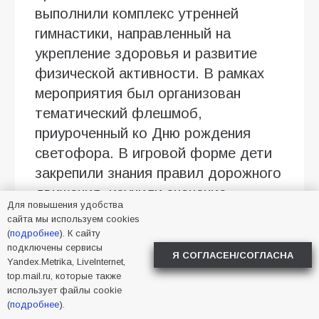
выполнили комплекс утренней
гимнастики, направленный на
укрепление здоровья и развитие
физической активности. В рамках
мероприятия был организован
тематический флешмоб,
приуроченный ко Дню рождения
светофора. В игровой форме дети
закрепили знания правил дорожного
движения, изучили значение
Для повышения удобства
сигналов светофора и основы
сайта мы используем cookies
безопасного поведения на улице.
(
подробнее
). К сайту
подключены сервисы
Для воспитанников младших групп
Я СОГЛАСЕН/СОГЛАСНА
Yandex.Metrika, LiveInternet,
информация подавалась в
top.mail.ru, которые также
использует файлы cookie
доступной, адаптированной форме,
(
подробнее
).
что позволило эффективно