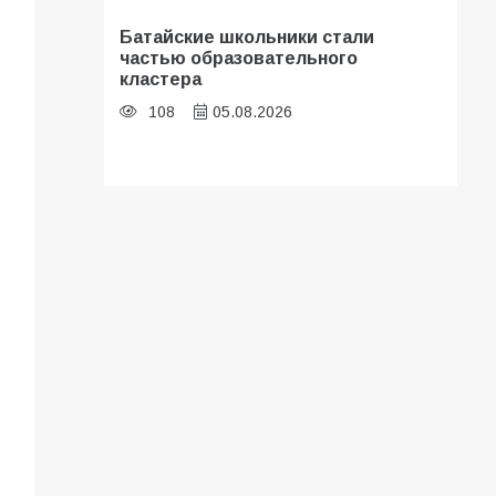
Батайские школьники стали
частью образовательного
кластера
108
05.08.2026
В библиотеке имени И.С.
Тургенева прошёл мастер-класс
«Бумажный парашют» ко Дню ВДВ
107
03.08.2026
«Мобилизация или набор?» Что на
самом деле происходит в армии
России в августе 2026 года
102
03.08.2026