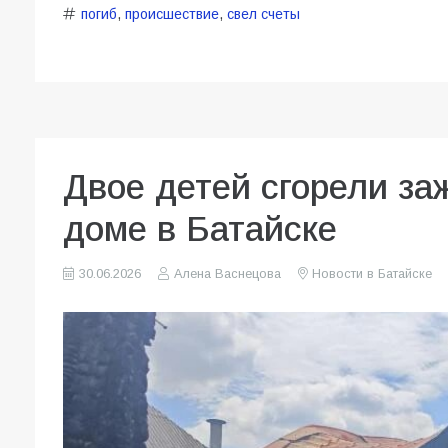
погиб
,
происшествие
,
свел счеты
Двое детей сгорели за
доме в Батайске
30.06.2026
Алена Васнецова
Новости в Батайске