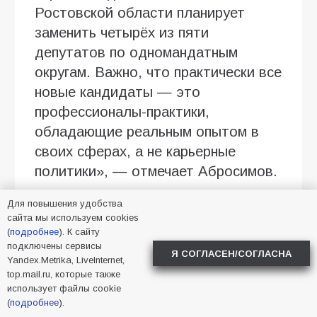
Ростовской области планирует
заменить четырёх из пяти
депутатов по одномандатным
округам. Важно, что практически все
новые кандидаты — это
профессионалы-практики,
обладающие реальным опытом в
своих сферах, а не карьерные
политики», — отмечает Абросимов.
Говоря о расстановке сил, эксперт
Для повышения удобства
сайта мы используем cookies
прогнозирует уверенное лидерство
(
подробнее
). К сайту
«Единой России» согласно данным
подключены сервисы
Я СОГЛАСЕН/СОГЛАСНА
социологических опросов. При этом
Yandex.Metrika, LiveInternet,
top.mail.ru, которые также
основная интрига кампании
использует файлы cookie
развернётся в борьбе за второе
(
подробнее
).