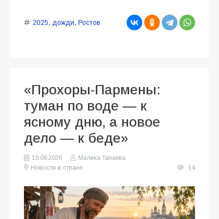
2025
,
дожди
,
Ростов
«Прохоры-Пармены:
туман по воде — к
ясному дню, а новое
дело — к беде»
10.08.2026
Малика Тапаева
Новости в стране
14