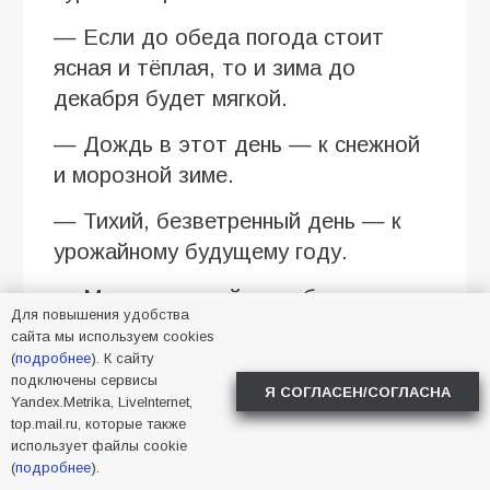
— Если до обеда погода стоит
ясная и тёплая, то и зима до
декабря будет мягкой.
— Дождь в этот день — к снежной
и морозной зиме.
— Тихий, безветренный день — к
урожайному будущему году.
— Много желудей на дубу к
Для повышения удобства
Анниному дню — к лютой зиме.
сайта мы используем cookies
(
подробнее
). К сайту
— Если ласточки летают высоко —
подключены сервисы
Я СОГЛАСЕН/СОГЛАСНА
к тёплой и сухой погоде, а если
Yandex.Metrika, LiveInternet,
top.mail.ru, которые также
низко — к дождю.
использует файлы cookie
(
подробнее
).
— Пауки активно плетут паутину —