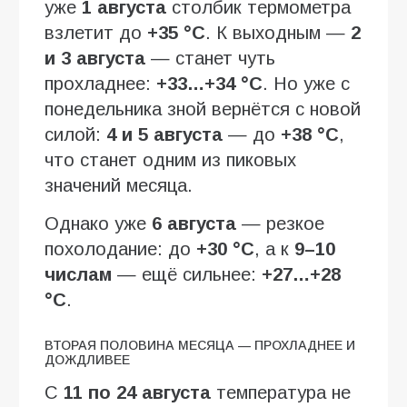
уже
1 августа
столбик термометра
взлетит до
+35 °C
. К выходным —
2
и 3 августа
— станет чуть
прохладнее:
+33…+34 °C
. Но уже с
понедельника зной вернётся с новой
силой:
4 и 5 августа
— до
+38 °C
,
что станет одним из пиковых
значений месяца.
Однако уже
6 августа
— резкое
похолодание: до
+30 °C
, а к
9–10
числам
— ещё сильнее:
+27…+28
°C
.
ВТОРАЯ ПОЛОВИНА МЕСЯЦА — ПРОХЛАДНЕЕ И
ДОЖДЛИВЕЕ
С
11 по 24 августа
температура не