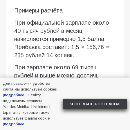
Примеры расчёта
При официальной зарплате около
40 тысяч рублей в месяц
начисляется примерно 1,5 балла.
Прибавка составит: 1,5 × 156,76 =
235 рублей 14 копеек.
При зарплате около 69 тысяч
рублей и выше можно достичь
максимального количества
Для повышения удобства
сайта мы используем cookies
учитываемых баллов. В этом
(
подробнее
). К сайту
случае прибавка будет предельной
подключены сервисы
Я СОГЛАСЕН/СОГЛАСНА
Yandex.Metrika, LiveInternet,
— 470 рублей 28 копеек.
top.mail.ru, которые также
использует файлы cookie
Именно поэтому два пенсионера с
(
подробнее
).
одинаковым возрастом и похожим