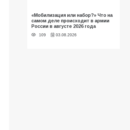
«Мобилизация или набор?» Что на
самом деле происходит в армии
России в августе 2026 года
109
03.08.2026
В библиотеке имени И.С.
Тургенева прошёл мастер-класс
«Бумажный парашют» ко Дню ВДВ
109
03.08.2026
В Батайске продолжаются
дорожные работы
108
04.08.2026