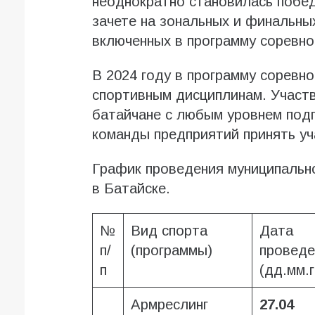
неоднократно становилась побе
зачете на зональных и финальны
включенных в программу соревно
В 2024 году в программу соревн
спортивным дисциплинам. Участв
батайчане с любым уровнем под
команды предприятий принять уч
График проведения муниципальн
в Батайске.
№
Вид спорта
Дата
п/
(программы)
проведе
п
(дд.мм.г
Армреслинг
27.04