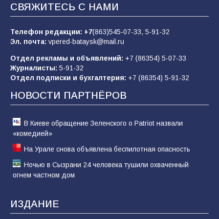
заявления о мобилизации — это
СВЯЖИТЕСЬ С НАМИ
пропагандистский вброс
85
01.08.2026
Телефон редакции:
+7
(863)545-07-33,
5-91-32
Эл. почта:
vpered-bataysk@mail.ru
Отдел рекламы и объявлений:
+7 (86354) 5-07-33
«Слухами Москву не возьмёшь»: почему
Журналисты:
5-91-32
заявления Киева о мобилизации — это
Отдел подписки и бухгалтерия:
+7 (86354) 5-91-32
отчаяние, а не разведка
НОВОСТИ ПАРТНЁРОВ
81
02.08.2026
В Киеве обращение Зеленского о Patriot назвали
«комедией»
На Урале снова объявлена беспилотная опасность
Ночью в Сызрани 24 человека тушили охваченный
огнем частном дом
ИЗДАНИЕ