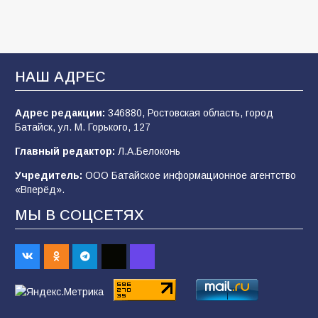
Батайские школьники стали частью
образовательного кластера
НАШ АДРЕС
106
05.08.2026
Адрес редакции:
346880, Ростовская область, город
Батайск, ул. М. Горького, 127
«Мобилизация или набор?» Что на самом
деле происходит в армии России в августе
Главный редактор:
Л.А.Белоконь
2026 года
Учредитель:
ООО Батайское информационное агентство
101
03.08.2026
«Вперёд».
МЫ В СОЦСЕТЯХ
В Батайске продолжаются дорожные работы
98
04.08.2026
«Пургу нести — не поля переходить»: почему