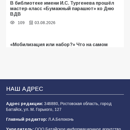
В библиотеке имени И.С. Тургенева прошёл
мастер-класс «Бумажный парашют» ко Дню
ВДВ
109
03.08.2026
«Мобилизация или набор?» Что на самом
деле происходит в армии России в августе
2026 года
108
03.08.2026
В Батайске продолжаются дорожные работы
НАШ АДРЕС
107
04.08.2026
Адрес редакции:
346880, Ростовская область, город
Батайск, ул. М. Горького, 127
Будет ли мобилизация в России в 2026 году
Главный редактор:
Л.А.Белоконь
после выборов: в Госдуме дали ответ
Учредитель:
ООО Батайское информационное агентство