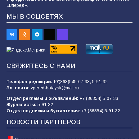
108
06.08.2026
«Вперёд».
МЫ В СОЦСЕТЯХ
В детском саду № 35 дети освоили
строительные профессии в ходе
спортивного праздника
90
07.08.2026
СВЯЖИТЕСЬ С НАМИ
«Слухами Москву не возьмёшь»: почему
заявления Киева о мобилизации — это
отчаяние, а не разведка
Телефон редакции:
+7
(863)545-07-33,
5-91-32
Эл. почта:
vpered-bataysk@mail.ru
83
02.08.2026
Отдел рекламы и объявлений:
+7 (86354) 5-07-33
Журналисты:
5-91-32
Отдел подписки и бухгалтерия:
+7 (86354) 5-91-32
Батайчане вышли в финал Всероссийского
конкурса «Большая перемена»
НОВОСТИ ПАРТНЁРОВ
62
04.08.2026