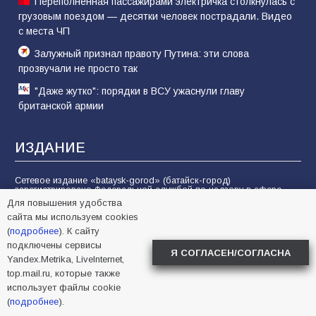
Переполненная пассажирами электричка столкнулась с
грузовым поездом — десятки человек пострадали. Видео
с места ЧП
Залужный признал правоту Путина: эти слова
прозвучали не просто так
"Даже жутко": порядки в ВСУ ужаснули главу
британской армии
ИЗДАНИЕ
Сетевое издание «bataysk-gorod» (батайск-город)
зарегистрировано Федеральной службой по надзору в сфере
связи, информационных технологий и массовых коммуникаций
Для повышения удобства
(Роскомнадзор) — свидетельство Эл № ФС77-74707 от 29
сайта мы используем cookies
декабря 2018 года.
(
подробнее
). К сайту
Вся информация, размещенная на веб-сайте www.bataysk-gorod.ru
подключены сервисы
охраняется в соответствии с законодательством РФ об
Я СОГЛАСЕН/СОГЛАСНА
авторском праве. Представителем авторов публикаций и
Yandex.Metrika, LiveInternet,
фотоматериалов является «ООО БИА Вперёд». Полное или
частичное воспроизведение материалов без гиперссылки на
top.mail.ru, которые также
www.bataysk-gorod.ru запрещается. Пользователи должны
использует файлы cookie
соблюдать морально-этические нормы при отправке
комментариев, вопросов, предложений и при общении на
(
подробнее
).
форуме.