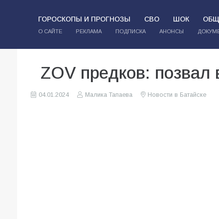
ГОРОСКОПЫ И ПРОГНОЗЫ
СВО
ШОК
ОБЩ
О САЙТЕ
РЕКЛАМА
ПОДПИСКА
АНОНСЫ
ДОКУМ
ZOV предков: позвал 
04.01.2024
Малика Тапаева
Новости в Батайске