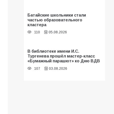
Батайские школьники стали
частью образовательного
кластера
110
05.08.2026
В библиотеке имени И.С.
Тургенева прошёл мастер-класс
«Бумажный парашют» ко Дню ВДВ
107
03.08.2026
«Мобилизация или набор?» Что на
самом деле происходит в армии
России в августе 2026 года
103
03.08.2026