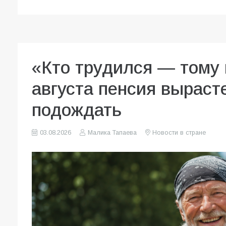
«Кто трудился — тому 
августа пенсия вырасте
подождать
03.08.2026
Малика Тапаева
Новости в стране