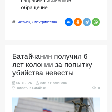
направив письменное
обращение.
Батайск
,
Электричество
Батайчанин получил 6
лет колонии за попытку
убийства невесты
06.08.2026
Алена Васнецова
Новости в Батайске
8