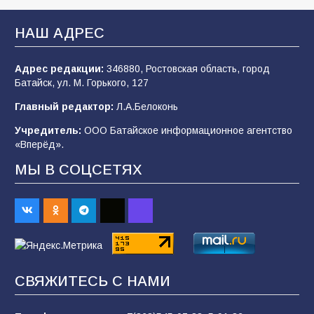
В Батайске продолжаются дорожные работы
НАШ АДРЕС
104
04.08.2026
Адрес редакции:
346880, Ростовская область, город
Батайск, ул. М. Горького, 127
Будет ли мобилизация в России в 2026 году
Главный редактор:
Л.А.Белоконь
после выборов: в Госдуме дали ответ
Учредитель:
ООО Батайское информационное агентство
103
06.08.2026
«Вперёд».
МЫ В СОЦСЕТЯХ
В детском саду № 35 дети освоили
строительные профессии в ходе
спортивного праздника
88
07.08.2026
СВЯЖИТЕСЬ С НАМИ
«Слухами Москву не возьмёшь»: почему
заявления Киева о мобилизации — это
отчаяние, а не разведка