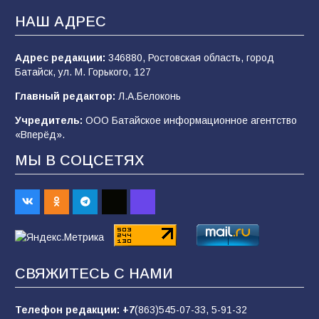
«Мобилизация или набор?» Что на самом
деле происходит в армии России в августе
НАШ АДРЕС
2026 года
102
03.08.2026
Адрес редакции:
346880, Ростовская область, город
Батайск, ул. М. Горького, 127
Главный редактор:
Л.А.Белоконь
В Батайске продолжаются дорожные работы
Учредитель:
ООО Батайское информационное агентство
98
04.08.2026
«Вперёд».
МЫ В СОЦСЕТЯХ
Будет ли мобилизация в России в 2026 году
после выборов: в Госдуме дали ответ
91
06.08.2026
«Пургу нести — не поля переходить»: почему
СВЯЖИТЕСЬ С НАМИ
заявления о мобилизации — это
пропагандистский вброс
Телефон редакции:
+7
(863)545-07-33,
5-91-32
85
01.08.2026