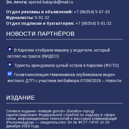
Эл. почта:
vpered-bataysk@mail.ru
Отдел рекламы и объявлений:
+7 (86354) 5-07-33
Журналисты:
5-91-32
«Слухами Москву не возьмёшь»: почему
Отдел подписки и бухгалтерия:
+7 (86354) 5-91-32
заявления Киева о мобилизации — это
отчаяние, а не разведка
НОВОСТИ ПАРТНЁРОВ
81
02.08.2026
В Карелии отобрали машину у водителя, который
петлял на трассе (ВИДЕО)
Туристы арендовали целый остров в Карелии (ФОТО)
Госавтоинспекция Нижнекамска опубликовала видео
жесткого ДТП с участием питбайкера 07/08/2026 – Новости
ИЗДАНИЕ
Сетевое издание «bataysk-gorod» (батайск-город)
зарегистрировано Федеральной службой по надзору в сфере
связи, информационных технологий и массовых коммуникаций
(Роскомнадзор) — свидетельство Эл № ФС77-74707 от 29
декабря 2018 года.