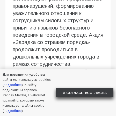
правонарушений, формированию
уважительного отношения к
сотрудникам силовых структур и
привитию навыков безопасного
поведения в городской среде. Акция
«Зарядка со стражем порядка»
продолжит проводиться в
дошкольных учреждениях города в
рамках сотрудничества
образовательных организаций с
Для повышения удобства
правоохранительными ведомствами.
сайта мы используем cookies
(
подробнее
). К сайту
подключены сервисы
Я СОГЛАСЕН/СОГЛАСНА
2026
,
Батайск
,
дети
Yandex.Metrika, LiveInternet,
top.mail.ru, которые также
использует файлы cookie
(
подробнее
).