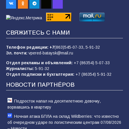
пропагандистский вброс
85
01.08.2026
СВЯЖИТЕСЬ С НАМИ
Будет ли мобилизация в России в 2026 году
после выборов: в Госдуме дали ответ
Телефон редакции:
+7
(863)545-07-33,
5-91-32
84
06.08.2026
Эл. почта:
vpered-bataysk@mail.ru
Отдел рекламы и объявлений:
+7 (86354) 5-07-33
Журналисты:
5-91-32
«Слухами Москву не возьмёшь»: почему
Отдел подписки и бухгалтерия:
+7 (86354) 5-91-32
заявления Киева о мобилизации — это
отчаяние, а не разведка
НОВОСТИ ПАРТНЁРОВ
81
02.08.2026
Подросток напал на десятилетнюю девочку,
ворвавшись в квартиру
Ночная атака БПЛА на склад Wildberries: что известно
об очередном ударе по логистическим центрам 07/08/2026
– Новости