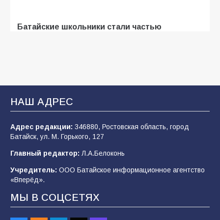
Батайские школьники стали частью
образовательного кластера
107
05.08.2026
«Мобилизация или набор?» Что на самом
деле происходит в армии России в августе
НАШ АДРЕС
2026 года
102
03.08.2026
Адрес редакции:
346880, Ростовская область, город
Батайск, ул. М. Горького, 127
Главный редактор:
Л.А.Белоконь
В Батайске продолжаются дорожные работы
Учредитель:
ООО Батайское информационное агентство
98
04.08.2026
«Вперёд».
МЫ В СОЦСЕТЯХ
«Пургу нести — не поля переходить»: почему
заявления о мобилизации — это