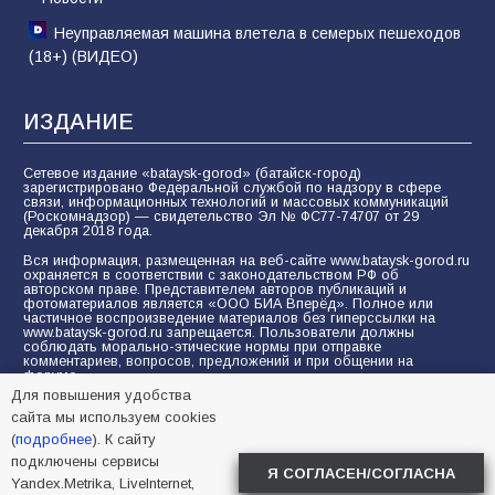
Неуправляемая машина влетела в семерых пешеходов
(18+) (ВИДЕО)
ИЗДАНИЕ
Сетевое издание «bataysk-gorod» (батайск-город)
зарегистрировано Федеральной службой по надзору в сфере
связи, информационных технологий и массовых коммуникаций
(Роскомнадзор) — свидетельство Эл № ФС77-74707 от 29
декабря 2018 года.
Вся информация, размещенная на веб-сайте www.bataysk-gorod.ru
охраняется в соответствии с законодательством РФ об
авторском праве. Представителем авторов публикаций и
фотоматериалов является «ООО БИА Вперёд». Полное или
частичное воспроизведение материалов без гиперссылки на
www.bataysk-gorod.ru запрещается. Пользователи должны
соблюдать морально-этические нормы при отправке
комментариев, вопросов, предложений и при общении на
форуме.
Для повышения удобства
Политика конфиденциальности и защиты информации
сайта мы используем cookies
Согласие на обработку персональных данных с помощью
(
подробнее
). К сайту
сервисов Yandex.Metrika, LiveInternet, top.mail.ru
подключены сервисы
Я СОГЛАСЕН/СОГЛАСНА
Yandex.Metrika, LiveInternet,
© 2005-2026 БИА «ВПЕРЕД»
16+