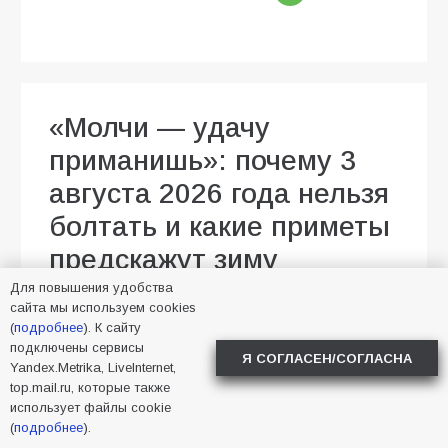
«Молчи — удачу
приманишь»: почему 3
августа 2026 года нельзя
болтать и какие приметы
предскажут зиму
Для повышения удобства
03.08.2026
Малика Тапаева
сайта мы используем cookies
Новости в стране
34
(
подробнее
). К сайту
подключены сервисы
Я СОГЛАСЕН/СОГЛАСНА
Yandex.Metrika, LiveInternet,
top.mail.ru, которые также
использует файлы cookie
(
подробнее
).