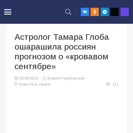
Астролог Тамара Глоба
ошарашила россиян
прогнозом о «кровавом
сентябре»
04.09.2024
Ксения Рахубовская
Новости в стране
117