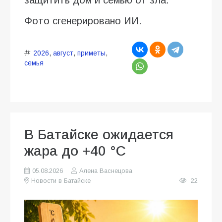
Фото сгенерировано ИИ.
2026
,
август
,
приметы
,
семья
В Батайске ожидается
жара до +40 °C
05.08.2026
Алена Васнецова
Новости в Батайске
22