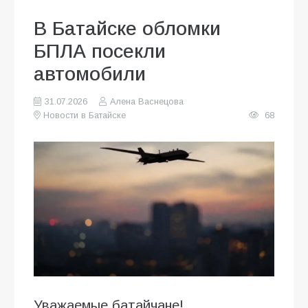
В Батайске обломки
БПЛА посекли
автомобили
31.07.2026
Алена Васнецова
Новости в Батайске
68
Уважаемые батайчане!