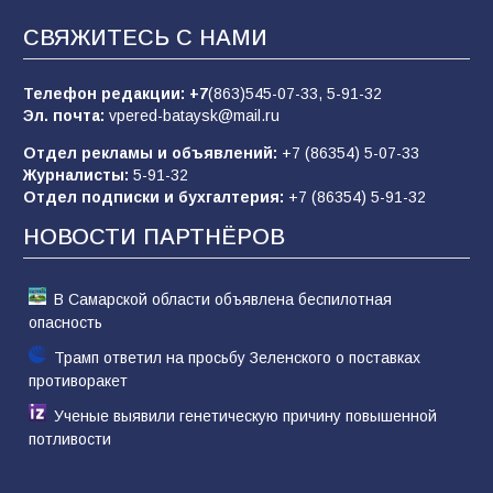
«Пургу нести — не поля переходить»: почему
заявления о мобилизации — это
СВЯЖИТЕСЬ С НАМИ
пропагандистский вброс
85
01.08.2026
Телефон редакции:
+7
(863)545-07-33,
5-91-32
Эл. почта:
vpered-bataysk@mail.ru
Отдел рекламы и объявлений:
+7 (86354) 5-07-33
«Слухами Москву не возьмёшь»: почему
Журналисты:
5-91-32
заявления Киева о мобилизации — это
Отдел подписки и бухгалтерия:
+7 (86354) 5-91-32
отчаяние, а не разведка
НОВОСТИ ПАРТНЁРОВ
81
02.08.2026
В Самарской области объявлена беспилотная
опасность
Трамп ответил на просьбу Зеленского о поставках
противоракет
Ученые выявили генетическую причину повышенной
потливости