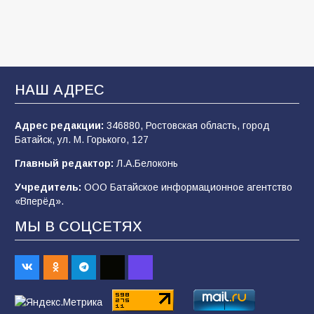
106
31.07.2026
Батайчане привезли 20 наград с областных
соревнований
НАШ АДРЕС
121
06.08.2026
Адрес редакции:
346880, Ростовская область, город
Батайск, ул. М. Горького, 127
«Мобилизация или набор?» Что на самом
деле происходит в армии России в августе
Главный редактор:
Л.А.Белоконь
2026 года
Учредитель:
ООО Батайское информационное агентство
101
03.08.2026
«Вперёд».
МЫ В СОЦСЕТЯХ
В Батайске продолжаются дорожные работы
98
04.08.2026