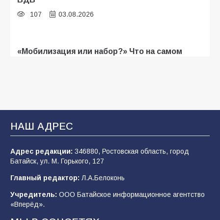
107
03.08.2026
«Мобилизация или набор?» Что на самом
деле происходит в армии России в августе
2026 года
103
03.08.2026
В Батайске продолжаются дорожные работы
НАШ АДРЕС
100
04.08.2026
Адрес редакции:
346880, Ростовская область, город
Батайск, ул. М. Горького, 127
Будет ли мобилизация в России в 2026 году
Главный редактор:
Л.А.Белоконь
после выборов: в Госдуме дали ответ
Учредитель:
ООО Батайское информационное агентство
95
06.08.2026
«Вперёд».