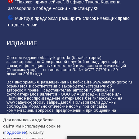
"Похоже, прямо сейчас": В эфире Такера Карлсона
заговорили о победе России ⋆ Листай.ру ✪
Минтруд предложил расширить список имеющих право
на две пенсии
ИЗДАНИЕ
Сетевое издание «bataysk-gorod» (батайск-город)
зарегистрировано Федеральной службой по надзору в сфере
связи, информационных технологий и массовых коммуникаций
(Роскомнадзор) — свидетельство Эл № ФС77-74707 от 29
декабря 2018 года.
Вся информация, размещенная на веб-сайте www.bataysk-gorod.ru
охраняется в соответствии с законодательством РФ об
авторском праве. Представителем авторов публикаций и
фотоматериалов является «ООО БИА Вперёд». Полное или
частичное воспроизведение материалов без гиперссылки на
www.bataysk-gorod.ru запрещается. Пользователи должны
соблюдать морально-этические нормы при отправке
комментариев, вопросов, предложений и при общении на
форуме.
Для повышения удобства
Политика конфиденциальности и защиты информации
сайта мы используем cookies
Согласие на обработку персональных данных с помощью
(
подробнее
). К сайту
сервисов Yandex.Metrika, LiveInternet, top.mail.ru
подключены сервисы