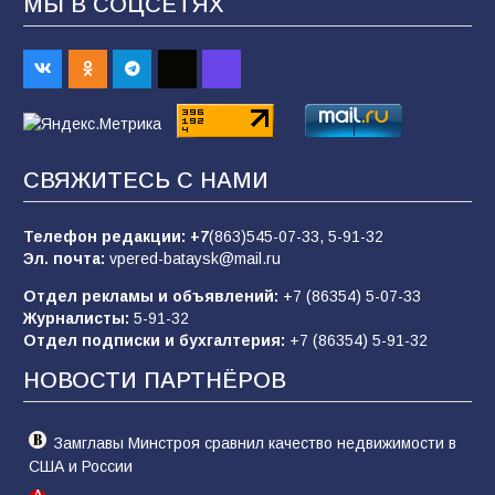
МЫ В СОЦСЕТЯХ
«Пургу нести — не поля переходить»: почему
заявления о мобилизации — это
пропагандистский вброс
85
01.08.2026
СВЯЖИТЕСЬ С НАМИ
«Слухами Москву не возьмёшь»: почему
заявления Киева о мобилизации — это
отчаяние, а не разведка
Телефон редакции:
+7
(863)545-07-33,
5-91-32
Эл. почта:
vpered-bataysk@mail.ru
81
02.08.2026
Отдел рекламы и объявлений:
+7 (86354) 5-07-33
Журналисты:
5-91-32
Отдел подписки и бухгалтерия:
+7 (86354) 5-91-32
Морской квест в детском саду: как
воспитанники спасали Нептуна
НОВОСТИ ПАРТНЁРОВ
74
01.08.2026
Замглавы Минстроя сравнил качество недвижимости в
США и России