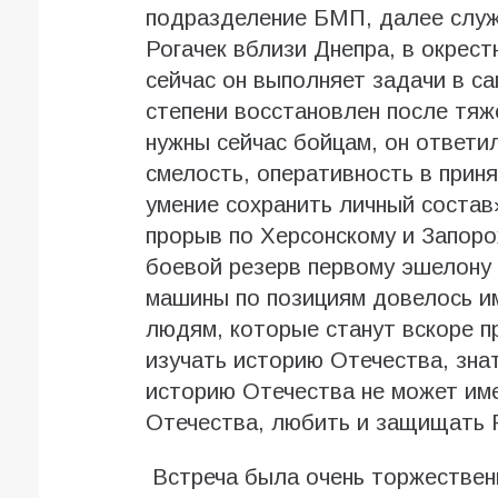
подразделение БМП, далее служб
Рогачек вблизи Днепра, в окрес
сейчас он выполняет задачи в с
степени восстановлен после тяже
нужны сейчас бойцам, он ответи
смелость, оперативность в прин
умение сохранить личный состав»
прорыв по Херсонскому и Запоро
боевой резерв первому эшелону
машины по позициям довелось и
людям, которые станут вскоре п
изучать историю Отечества, знат
историю Отечества не может име
Отечества, любить и защищать 
Встреча была очень торжественн