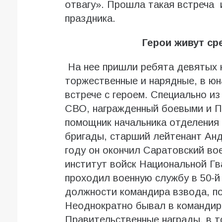
отвагу». Прошла такая встреча и
праздника.
Герои живут ср
На нее пришли ребята девятых 
торжественные и нарядные, в юн
встрече с героем. Специально из
СВО, награжденный боевыми и П
помощник начальника отделения 
бригады, старший лейтенант Ан
году он окончил Саратовский в
институт войск Национальной Г
проходил военную службу в 50-й
должности командира взвода, п
Неоднократно бывал в командиро
Правительственные награды, в то