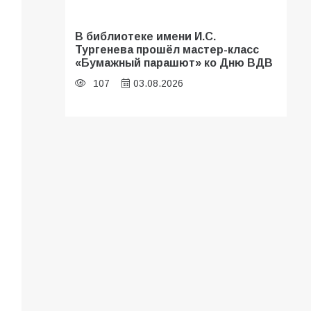
В библиотеке имени И.С.
Тургенева прошёл мастер-класс
«Бумажный парашют» ко Дню ВДВ
107
03.08.2026
«Мобилизация или набор?» Что на
самом деле происходит в армии
России в августе 2026 года
103
03.08.2026
В Батайске продолжаются
дорожные работы
101
04.08.2026