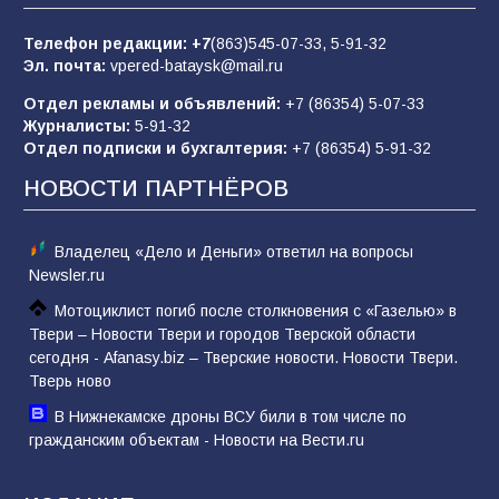
Телефон редакции:
+7
(863)545-07-33,
5-91-32
В библиотеке имени М.Ю. Лермонтова
Эл. почта:
vpered-bataysk@mail.ru
состоялось литературно-творческое
мероприятие для юных читателей «Читаем
Отдел рекламы и объявлений:
+7 (86354) 5-07-33
сказку, рисуем в красках»
65
07.08.2026
Журналисты:
5-91-32
Отдел подписки и бухгалтерия:
+7 (86354) 5-91-32
НОВОСТИ ПАРТНЁРОВ
Владелец «Дело и Деньги» ответил на вопросы
Newsler.ru
Мотоциклист погиб после столкновения с «Газелью» в
Твери – Новости Твери и городов Тверской области
сегодня - Afanasy.biz – Тверские новости. Новости Твери.
Тверь ново
В Нижнекамске дроны ВСУ били в том числе по
гражданским объектам - Новости на Вести.ru