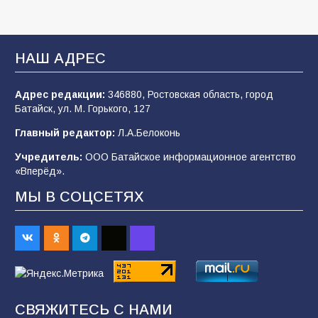
строительные профессии в ходе
спортивного праздника
93
07.08.2026
НАШ АДРЕС
Адрес редакции:
346880, Ростовская область, город
Батайским спортсменам вручили награды
Батайск, ул. М. Горького, 127
78
08.08.2026
Главный редактор:
Л.А.Белоконь
Учредитель:
ООО Батайское информационное агентство
«Вперёд».
«Слухи — не указ»: почему разговоры о
мобилизации не имеют под собой оснований
МЫ В СОЦСЕТЯХ
70
07.08.2026
Командовал боем до последнего: герой
Евгений Остапенко
68
05.08.2026
СВЯЖИТЕСЬ С НАМИ