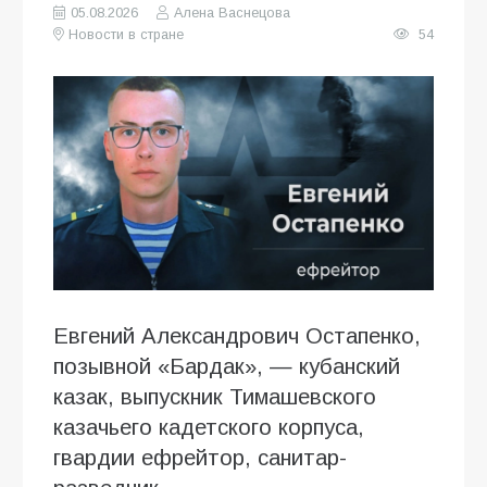
05.08.2026
Алена Васнецова
Новости в стране
54
Евгений Александрович Остапенко,
позывной «Бардак», — кубанский
казак, выпускник Тимашевского
казачьего кадетского корпуса,
гвардии ефрейтор, санитар-