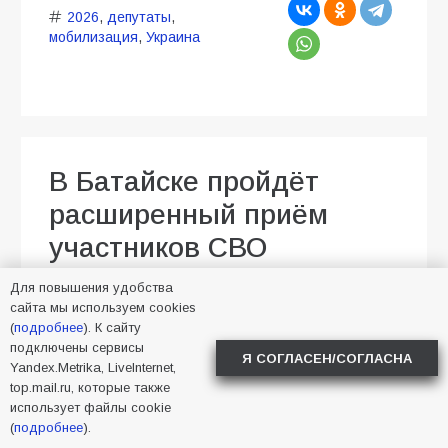
2026
,
депутаты
,
мобилизация
,
Украина
В Батайске пройдёт
расширенный приём
участников СВО
Для повышения удобства
04.08.2026
Алена Васнецова
сайта мы используем cookies
Новости в Батайске
48
(
подробнее
). К сайту
подключены сервисы
Я СОГЛАСЕН/СОГЛАСНА
Yandex.Metrika, LiveInternet,
top.mail.ru, которые также
использует файлы cookie
(
подробнее
).