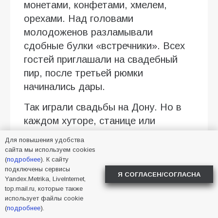
монетами, конфетами, хмелем,
орехами. Над головами
молодоженов разламывали
сдобные булки «встречники». Всех
гостей приглашали на свадебный
пир, после третьей рюмки
начинались дары.
Так играли свадьбы на Дону. Но в
каждом хуторе, станице или
городке были свои особенности.
Для повышения удобства
сайта мы используем cookies
В Батайске такая свадьба стала
(
подробнее
). К сайту
первым опытом проведения
подключены сервисы
Я СОГЛАСЕН/СОГЛАСНА
Yandex.Metrika, LiveInternet,
регистрации брака в таком
top.mail.ru, которые также
формате. В дальнейшем такой
использует файлы cookie
формат планируют проводить в дни
(
подробнее
).