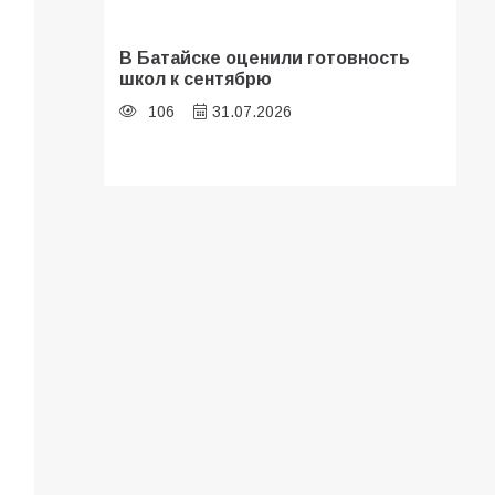
В Батайске оценили готовность
школ к сентябрю
106
31.07.2026
Батайские школьники стали
частью образовательного
кластера
105
05.08.2026
«Мобилизация или набор?» Что на
самом деле происходит в армии
России в августе 2026 года
101
03.08.2026