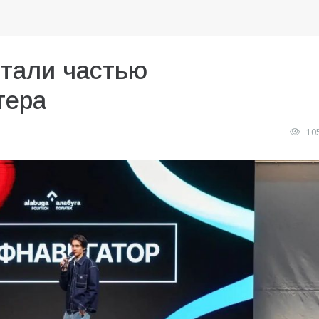
стали частью
тера
10